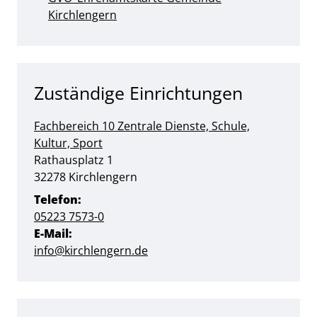
Kirchlengern
Zuständige Einrichtungen
Fachbereich 10 Zentrale Dienste, Schule,
Kultur, Sport
Straße:
Hausnummer:
Rathausplatz
1
PLZ:
Ort:
32278
Kirchlengern
Telefon:
05223 7573-0
E-Mail:
info@kirchlengern.de