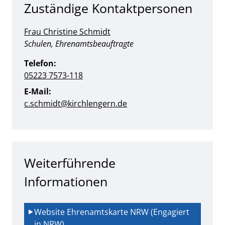
Zuständige Kontaktpersonen
Frau Christine Schmidt
Position:
Schulen, Ehrenamtsbeauftragte
Telefon:
05223 7573-118
E-Mail:
c.schmidt@kirchlengern.de
Weiterführende
Informationen
Website Ehrenamtskarte NRW (Engagiert 
in NRW)