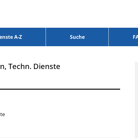
enste A-Z
Suche
F
n, Techn. Dienste
ste