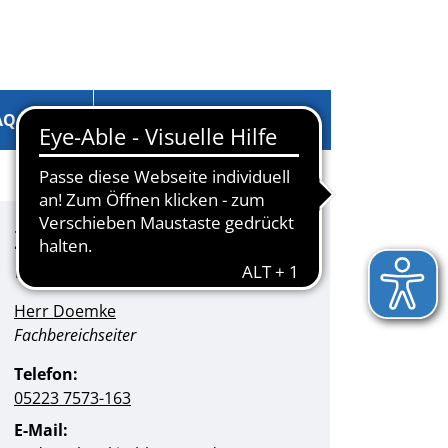
AQ
Anmelden
Zuständige
Kontaktpersonen
Herr Doemke
Position:
Fachbereichseiter
Telefon:
05223 7573-163
E-Mail: