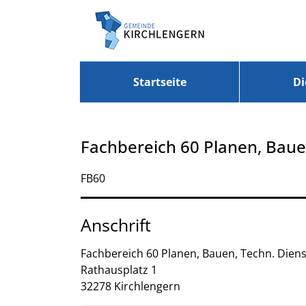
Zum Header
Zum Hauptinhalt
Zum Footer
Zum Hauptinhalt springen
Startseite
Di
Fachbereich 60 Planen, Baue
Kurzbezeichnung
FB60
Anschrift
Fachbereich 60 Planen, Bauen, Techn. Dien
Rathausplatz
1
32278
Kirchlengern